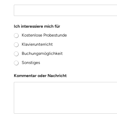
f
Ich interessiere mich für
ü
r
Kostenlose Probestunde
f
ü
Klavierunterricht
r
i
Buchungsmöglichkeit
n
t
Sonstiges
e
r
Kommentar oder Nachricht
e
s
s
i
e
r
e