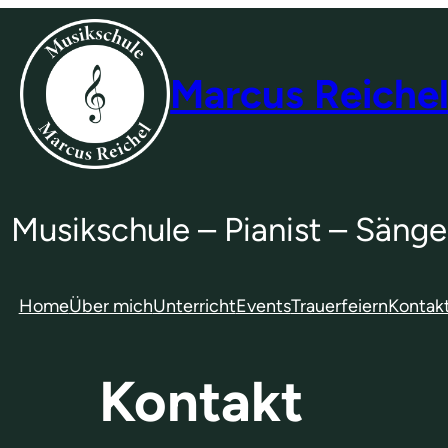
Marcus Reiche
Musikschule – Pianist – Sänge
Home
Über mich
Unterricht
Events
Trauerfeiern
Kontak
Kontakt