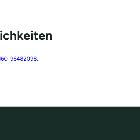
ichkeiten
160-96482098
.